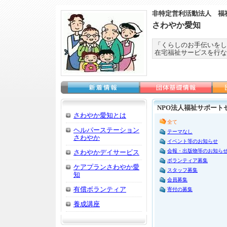
非特定営利活動法人 福
さわやか愛知
「くらしのお手伝いをし
在宅福祉サービスを行な
NPO法人福祉サポート
さわやか愛知とは
全て
ヘルパーステーション
テーマなし
さわやか
イベント等のお知らせ
会報・出版物等のお知ら
さわやかデイサービス
ボランティア募集
ケアプランさわやか愛
スタッフ募集
知
会員募集
有償ボランティア
寄付の募集
養成講座