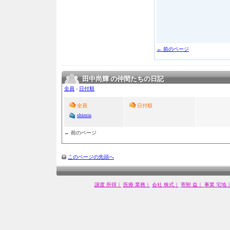
← 前のページ
田中尚輝 の仲間たちの日記
全員
›
日付順
全員
日付順
shimin
← 前のページ
このページの先頭へ
譲渡 所得｜
医療 業務｜
会社 株式｜
寄附 益｜
事業 宅地