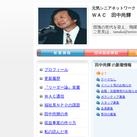
元気シニアネットワーク
ＷＡＣ 田中尚輝
団塊の世代を迎え、飛躍
ご意見は、tanaka@seniorn
田中尚輝 の新着情報
プロフィール
全て
更新履歴
テーマなし
イベント等のお知らせ
『リーダー論』覚書
会報・出版物等のお知ら
ＷＡＣ通信
ボランティア募集
スタッフ募集
福祉系ＮＰＯの課題
会員募集
田中尚輝の本
寄付の募集
収益事業の作り方
私の読んだ本