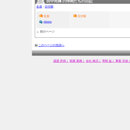
田中尚輝 の仲間たちの日記
全員
›
日付順
全員
日付順
shimin
← 前のページ
このページの先頭へ
譲渡 所得｜
医療 業務｜
会社 株式｜
寄附 益｜
事業 宅地