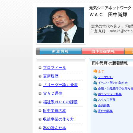
元気シニアネットワーク
ＷＡＣ 田中尚輝
団塊の世代を迎え、飛躍
ご意見は、tanaka@seniorn
田中尚輝 の新着情報
プロフィール
全て
更新履歴
テーマなし
イベント等のお知らせ
『リーダー論』覚書
会報・出版物等のお知ら
ＷＡＣ通信
ボランティア募集
スタッフ募集
福祉系ＮＰＯの課題
会員募集
田中尚輝の本
寄付の募集
収益事業の作り方
私の読んだ本