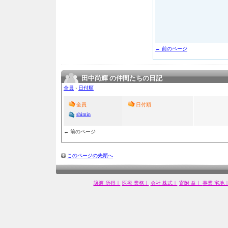
← 前のページ
田中尚輝 の仲間たちの日記
全員
›
日付順
全員
日付順
shimin
← 前のページ
このページの先頭へ
譲渡 所得｜
医療 業務｜
会社 株式｜
寄附 益｜
事業 宅地