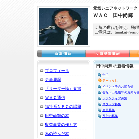
元気シニアネットワーク
ＷＡＣ 田中尚輝
団塊の世代を迎え、飛躍
ご意見は、tanaka@seniorn
田中尚輝 の新着情報
プロフィール
全て
更新履歴
テーマなし
イベント等のお知らせ
『リーダー論』覚書
会報・出版物等のお知ら
ＷＡＣ通信
ボランティア募集
スタッフ募集
福祉系ＮＰＯの課題
会員募集
田中尚輝の本
寄付の募集
収益事業の作り方
私の読んだ本