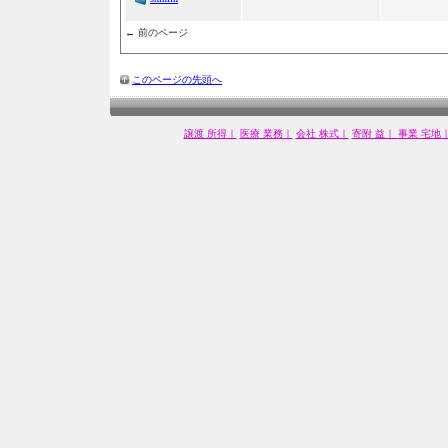
← 前のページ
このページの先頭へ
譲渡 所得｜
医療 業務｜
会社 株式｜
寄附 益｜
事業 宅地