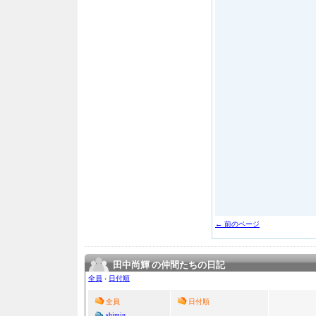
← 前のページ
田中尚輝 の仲間たちの日記
全員
›
日付順
全員
日付順
shimin