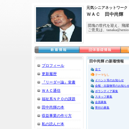
元気シニアネットワーク
ＷＡＣ 田中尚輝
団塊の世代を迎え、飛躍
ご意見は、tanaka@seniorn
田中尚輝 の新着情報
プロフィール
全て
更新履歴
テーマなし
イベント等のお知らせ
『リーダー論』覚書
会報・出版物等のお知ら
ＷＡＣ通信
ボランティア募集
スタッフ募集
福祉系ＮＰＯの課題
会員募集
田中尚輝の本
寄付の募集
収益事業の作り方
私の読んだ本