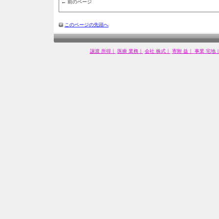
← 前のページ
このページの先頭へ
譲渡 所得｜
医療 業務｜
会社 株式｜
寄附 益｜
事業 宅地