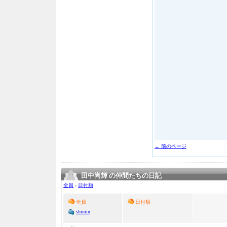
← 前のページ
田中尚輝 の仲間たちの日記
全員
›
日付順
全員
日付順
shimin