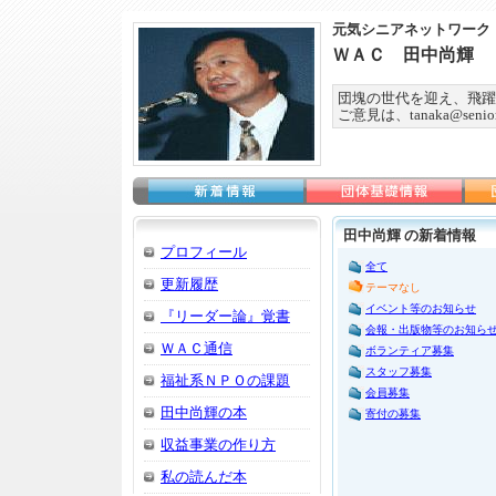
元気シニアネットワーク
ＷＡＣ 田中尚輝
団塊の世代を迎え、飛躍
ご意見は、tanaka@seniorn
田中尚輝 の新着情報
プロフィール
全て
更新履歴
テーマなし
イベント等のお知らせ
『リーダー論』覚書
会報・出版物等のお知ら
ＷＡＣ通信
ボランティア募集
スタッフ募集
福祉系ＮＰＯの課題
会員募集
田中尚輝の本
寄付の募集
収益事業の作り方
私の読んだ本