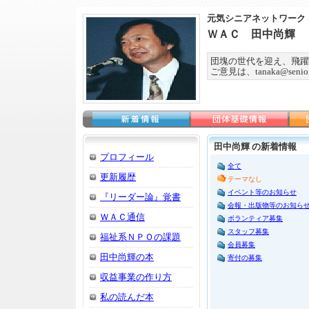
元気シニアネットワーク
ＷＡＣ 田中尚輝
団塊の世代を迎え、飛躍
ご意見は、tanaka@seniorn
田中尚輝 の新着情報
プロフィール
全て
更新履歴
テーマなし
イベント等のお知らせ
『リーダー論』覚書
会報・出版物等のお知ら
ＷＡＣ通信
ボランティア募集
スタッフ募集
福祉系ＮＰＯの課題
会員募集
田中尚輝の本
寄付の募集
収益事業の作り方
私の読んだ本