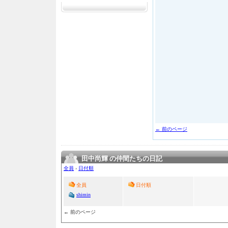
← 前のページ
田中尚輝 の仲間たちの日記
全員
›
日付順
全員
日付順
shimin
← 前のページ