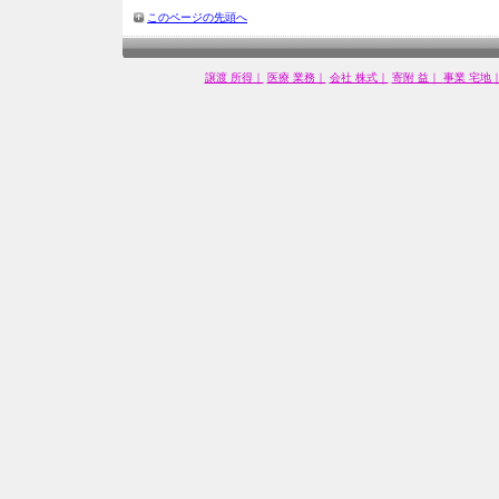
このページの先頭へ
譲渡 所得｜
医療 業務｜
会社 株式｜
寄附 益｜
事業 宅地