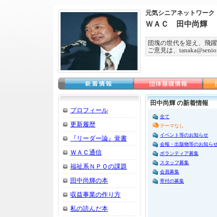
元気シニアネットワーク
ＷＡＣ 田中尚輝
団塊の世代を迎え、飛躍
ご意見は、tanaka@seniorn
田中尚輝 の新着情報
プロフィール
全て
更新履歴
テーマなし
イベント等のお知らせ
『リーダー論』覚書
会報・出版物等のお知ら
ＷＡＣ通信
ボランティア募集
スタッフ募集
福祉系ＮＰＯの課題
会員募集
田中尚輝の本
寄付の募集
収益事業の作り方
私の読んだ本