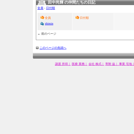
田中尚輝 の仲間たちの日記
全員
›
日付順
全員
日付順
shimin
← 前のページ
このページの先頭へ
譲渡 所得｜
医療 業務｜
会社 株式｜
寄附 益｜
事業 宅地