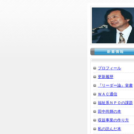
プロフィール
更新履歴
『リーダー論』覚書
ＷＡＣ通信
福祉系ＮＰＯの課題
田中尚輝の本
収益事業の作り方
私の読んだ本