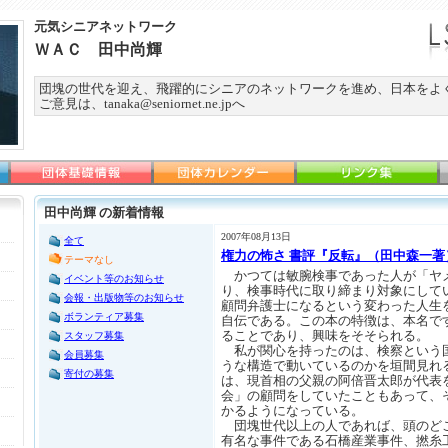
元気シニアネットワーク
ＷＡＣ 田中尚輝
団塊の世代を迎え、飛躍的にシニアのネットワークを進め、日本をよ
ご意見は、tanaka@seniornet.ne.jpへ
田中尚輝 の新着情報
2007年08月13日
全て
権力の怖さ 書評『反転』（田中森一著
テーマなし
かつては敏腕検事であった人が「ヤ
イベント等のお知らせ
り、検事時代に取り締まり対象にして
会報・出版物等のお知らせ
顧問弁護士になるという変わった人生
ボランティア募集
自伝である。この本の特徴は、本名で
ることであり、興味をそそられる。
スタッフ募集
私が関心を持ったのは、検察という
会員募集
うな構造で動いているのかを垣間見れ
寄付の募集
は、現首相の父親の阿倍晋太郎が代表
会」の顧問をしていたこともあって、
かるようになっている。
団塊世代以上の人であれば、頭のど
有名な事件である石橋産業事件、撚糸