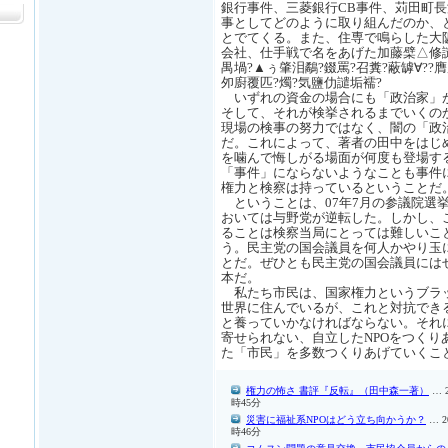
銀行事件、三菱銀行CB事件、苅田町
事としてどのように取り組んだのか、
とでてくる。また、住専で鳴らした大
会社、仕手戦で名をあげた加藤檗△修譴
禺堝?▲ぅ肇泪鷸?錣罵?召糞?蔽罅∀??
夘廚覆匹?燭?気鹽仂譴垢襦?
いずれの資金の場合にも「政治家」
そして、それが検挙されるまでいくの
現場の検事の努力ではなく、闇の「政
だ。これによって、著者の田中をはじ
を噛んで悔しがる場面が何度も登場す
「事件」にならないようなことも事件
権力と検察は持っているということだ
ということは、07年7月の参議院選
おいては与野党が逆転した。しかし、
ることは検察当局にとっては難しいこ
う。民主党の国会議員を何人かやり玉
とだ。ぜひとも民主党の国会議員には
本だ。
私たち市民は、国家権力というブラ
世界に住んでいるが、これと対抗でき
と養っていかなければならない。それ
寄せられない、自立したNPOをつくり
た「市民」を多数つくりあげていくこ
権力の怖さ 書評『反転』（田中森一著）
… 
時45分
災害に福祉系NPOはどう立ち向かうか？
… 2
時46分