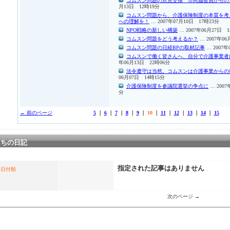
コムスン問題の意見交換 市民協会員からの
月13日 12時19分
コムスン問題から、介護保険制度の本質を考
への理解を！
… 2007年07月10日 17時23分
NPO戦略の新しい構築
… 2007年06月27日 1
コムスン問題をどう考えるか？
… 2007年06
コムスン問題の日経BPの取材記事
… 2007年
コムスンで働く皆さんへ、自分で介護事業者
年06月13日 22時06分
法令遵守は当然。コムスンは介護事業からの
06月07日 14時15分
介護保険制度を参議院選挙の争点に
… 2007
分
← 前のページ
5
｜
6
｜
7
｜
8
｜
9
｜
10
｜
11
｜
12
｜
13
｜
14
｜
15
たちの日記
指定された記事はありません
日付順
次のページ →