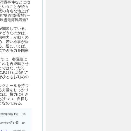
長汚職事件などに検
ということが続々
阪の有名な地上げ
?藥蓋?箸梁雜?ー
膺辰盞亳海靴浸蓋?
が関連している。
かどうなのかは、
治権力」が動くの
め、若い検事が歯
る。逆にいえば、
にできる力を国家
。
挙では、参議院に
これを再逆転させ
とではないだろ
にあげれば済むこ
ぜひともお勧めの
ックホールを持つ
る力量をしっかり
には、権力に引き
あげつつ、自律し
となのである。
2007年08月13日 16
007年07月17日 19