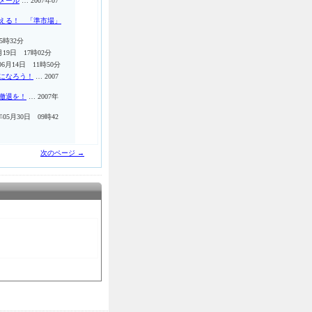
メール
… 2007年07
える！ 「準市場」
5時32分
月19日 17時02分
06月14日 11時50分
になろう！
… 2007
撤退を！
… 2007年
年05月30日 09時42
次のページ →