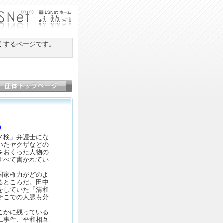
くするページです。
）
メ検」弁護士にな
いたヤクザなどの
をおくった人物の
すべて書かれてい
国家権力がどのよ
るところだ。田中
をしていた「清和
そこでの人脈も分
こかに残っている
工事件、平和相互