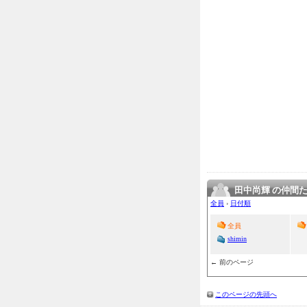
田中尚輝 の仲間
全員
›
日付順
全員
shimin
← 前のページ
このページの先頭へ