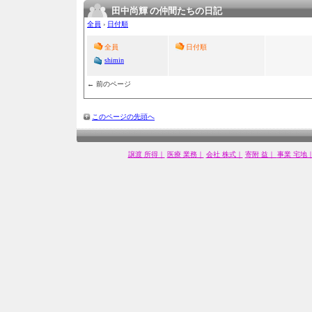
田中尚輝 の仲間たちの日記
全員
›
日付順
全員
日付順
shimin
← 前のページ
このページの先頭へ
譲渡 所得｜
医療 業務｜
会社 株式｜
寄附 益｜
事業 宅地