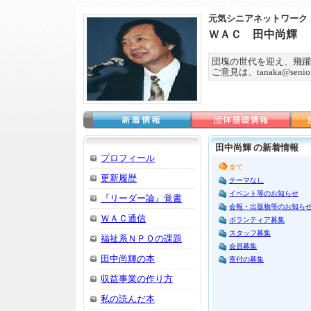
元気シニアネットワーク
ＷＡＣ 田中尚輝
団塊の世代を迎え、飛躍
ご意見は、tanaka@seniorn
田中尚輝 の新着情報
プロフィール
全て
更新履歴
テーマなし
イベント等のお知らせ
『リーダー論』覚書
会報・出版物等のお知ら
ＷＡＣ通信
ボランティア募集
スタッフ募集
福祉系ＮＰＯの課題
会員募集
田中尚輝の本
寄付の募集
収益事業の作り方
私の読んだ本