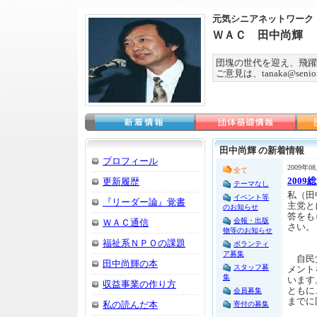
元気シニアネットワーク
ＷＡＣ 田中尚輝
団塊の世代を迎え、飛躍
ご意見は、tanaka@seniorn
田中尚輝 の新着情報
プロフィール
2009年0
全て
200
更新履歴
テーマなし
私（田
イベント等
『リーダー論』覚書
主党と
のお知らせ
答をも
会報・出版
ＷＡＣ通信
さい。
物等のお知らせ
福祉系ＮＰＯの課題
ボランティ
ア募集
自民党
田中尚輝の本
スタッフ募
メント
集
います
収益事業の作り方
ともに
会員募集
までに
私の読んだ本
寄付の募集