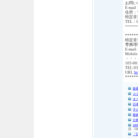
お問
E-mail
住所：〒
特定非
TEL：0
━━━
******
特定非
専務理
E-mail
Mobile
・・・
105-
TEL:03
URL:
ht
******
新
コ
オ
日
子
新
介
2
日 11
「