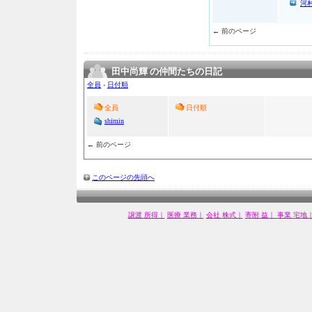
河
← 前のページ
田中尚輝 の仲間たちの日記
全員
›
日付順
全員
日付順
shimin
← 前のページ
このページの先頭へ
譲渡 所得｜
医療 業務｜
会社 株式｜
寄附 益｜
事業 宅地