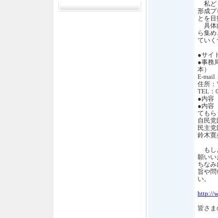
私ども
形成プ
とを目
具体的
ら集め
ていく
●サイ
●事務
本）
E-mail
住所：〒
TEL：0
●内容
●内容
てもら
自民党
民主党
鈴木寛
もしよ
願いい
ちなみ
旨や問
い。
http://
皆さま