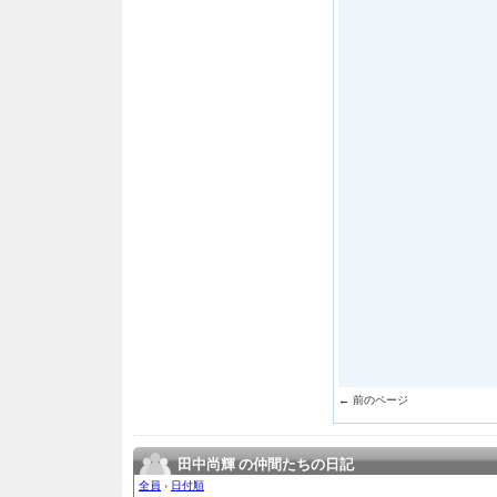
← 前のページ
田中尚輝 の仲間たちの日記
全員
›
日付順