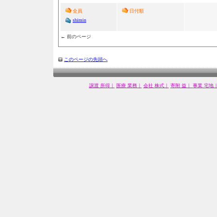
全員
日付順
shimin
← 前のページ
このページの先頭へ
譲渡 所得｜
医療 業務｜
会社 株式｜
寄附 益｜
事業 宅地