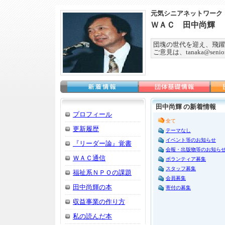
元気シニアネットワーク
ＷＡＣ 田中尚輝
団塊の世代を迎え、飛躍
ご意見は、tanaka@seniorn
田中尚輝 の新着情報
プロフィール
全て
更新履歴
テーマなし
イベント等のお知らせ
『リーダー論』覚書
会報・出版物等のお知ら
ＷＡＣ通信
ボランティア募集
スタッフ募集
福祉系ＮＰＯの課題
会員募集
田中尚輝の本
寄付の募集
収益事業の作り方
私の読んだ本