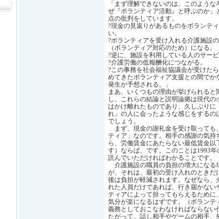
「まず理解できないのは、このような
ぜ『ボランティア活動』と呼ぶのか」
点の批判をしています。
?現金の見返りがあるものをボランテ
い。
?ボランティアを受け入れる介護施設
（ボランティア対応のため）になる。
?逆に、施設を利用している人のサー
?介護労働の低報酬化につながる。
?この事務を社会福祉協議会が受けた
めてきたボランティア支援との間でか
発生が予想される。」
まあ、いくつもの理由が挙げられると
し、これらの結論と説明論拠は現代の
はかけ離れたものであり、久しぶりに
れ」の人に会ったような感じをするの
でしょう。
まず、現金の謝礼金を受け取っても
ティア」なのです。相手の感謝の気持
ら、労働賃金にあたらない最低賃金以
す）ならば、です。このことは1993
読んでいただければわかることです。
介護施設の職員の負担の増大になる
が、それは、最初の受け入れのときだ
後は負担が軽減されます。なぜなら、
れた人員だけであれば、行き届かない
ティアによって担ってもらえるために
気分が楽になるはずです。（ボランテ
義務としておこなわなければならない
たがって、話し相手やゲームの相手、