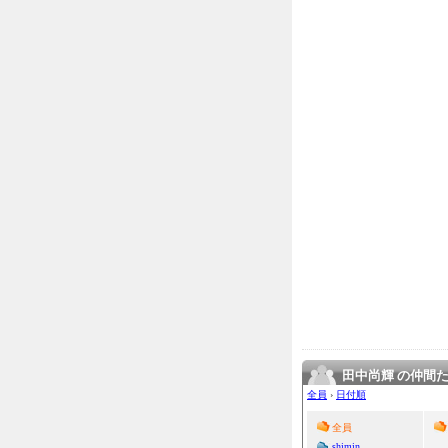
田中尚輝 の仲間
全員
›
日付順
全員
shimin