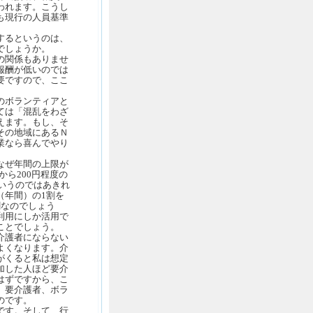
われます。こうし
も現行の人員基準
するというのは、
でしょうか。
の関係もありませ
報酬が低いのでは
要ですので、ここ
のボランティアと
ては「混乱をわざ
えます。もし、そ
その地域にあるＮ
業なら喜んでやり
なぜ年間の上限が
から200円程度の
というのではあきれ
（年間）の1割を
割なのでしょう
利用にしか活用で
ことでしょう。
介護者にならない
よくなります。介
がくると私は想定
加した人ほど要介
はずですから、こ
、要介護者、ボラ
のです。
です。そして、行