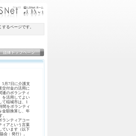
くするページです。
5月7日に介護支
業交付金の活用に
関連のボランティ
」を活用してよい
して稲城市は、1
時間をボランティ
を金額換算し、年
す。
ボランティアコー
ティアという言葉
しています（以下
ア協会：発行）。