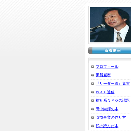
プロフィール
更新履歴
『リーダー論』覚書
ＷＡＣ通信
福祉系ＮＰＯの課題
田中尚輝の本
収益事業の作り方
私の読んだ本