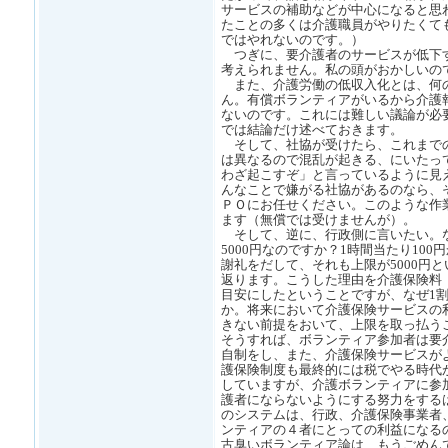
サービスの補助などが中心になると思
たことの多くは介護職員がやりたくて
ではやれないのです。）
つぎに、要介護者のサービスが低下
考えられません。私の頭がおかしいの
また、介護労働の低収入化とは、何
ん。有償ボランティアがいるから介護
ないのです。これには難しい議論が必
では結論だけ述べておきます。
そして、社協が受けたら、これまで
は異なるので混乱が起きる、にいたっ
わざ起こすぞ」と言っているように見
んなことで嫌がる社協があるのなら、
ＰＯにお任せください。このような作
ます（無償では受けませんが）。
そして、逆に、行政側に言いたい。
5000円なのですか？1時間当たり100円
謝礼をだして、それも上限が5000円
返ります。こうした理由を介護保険料
目安にしたということですが、なぜ1
か。将来において介護保険サービスの
きない前提をおいて、上限を取っ払う
そうすれば、ボランティア参加者は要
自制をし、また、介護保険サービスが
護保険制度も最終的には税でやる時代
していますが、介護ボランティアに参
護者にならないようにする努力をする
のシステムは、行政、介護保険事業者
ンティアの４者にとっての利益になる
古臭いボランティア論は、もうごめん