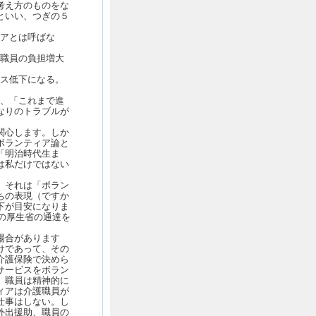
考え方のものをな
といい、つぎの５
ィアとは呼ばな
の職員の負担増大
ビス低下になる。
ら、「これまで進
なりのトラブルが
関心します。しか
ボランティア論と
「明治時代生ま
は私だけではない
、それは「ボラン
ちの表現（ですか
下が目安になりま
年の厚生省の通達を
場合があります
けであって、その
介護保険で決めら
サービスをボラン
、職員は精神的に
ィアは介護職員が
仕事はしない。し
外出援助、職員の