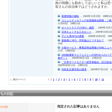
政の弱腰にも勘弁してほしいと私は思
皆さんの自治体ではどうされますか。
新着情報の移転
… 2009年12月19日 09時32
コミュニティカフェの全国連絡会開催・ご参
11月03日 10時21分
オーストラリアのNPO：感想
… 2009年10月
日本をよくする三点セット
… 2009年10月22
子ども系NPOの課題
… 2009年10月05日 00
新政権とNPO・市民協はどうするか？
… 20
10分
介助サービス・事業説明会開催がNHKニュー
27日 15時56分
2009総選挙マニフェストへのNPOからのパ
集中！！
… 2009年08月13日 11時35分
「日本サードセクター経営者協会」設立総会
2009年08月11日 14時53分
河村名古屋市長が講演
… 2009年07月21日 1
← 前のページ
1
｜
2
｜
3
｜
4
｜
5
｜
6
｜
7
｜
8
｜
9
｜
10
｜
11
たちの日記
指定された記事はありません
日付順