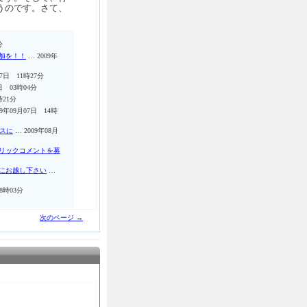
うのです。さて、
分
加を！！
… 2009年
27日 11時27分
日 03時04分
時21分
09年09月07日 14時
スに
… 2009年08月
ブリックコメントを募
にお越し下さい
…
8時03分
次のページ →