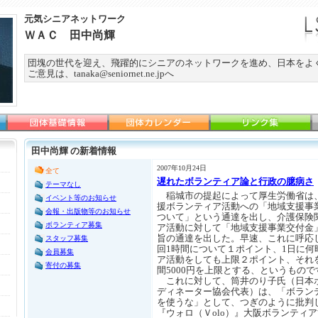
元気シニアネットワーク
ＷＡＣ 田中尚輝
団塊の世代を迎え、飛躍的にシニアのネットワークを進め、日本をよ
ご意見は、tanaka@seniornet.ne.jpへ
田中尚輝 の新着情報
2007年10月24日
全て
遅れたボランティア論と行政の臆病さ
テーマなし
稲城市の提起によって厚生労働省は、
イベント等のお知らせ
援ボランティア活動への「地域支援事
会報・出版物等のお知らせ
ついて」という通達を出し、介護保険
ボランティア募集
ア活動に対して「地域支援事業交付金
旨の通達を出した。早速、これに呼応
スタッフ募集
回1時間について１ポイント、1日に何
会員募集
ア活動をしても上限２ポイント、それ
寄付の募集
間5000円を上限とする、というもので
これに対して、筒井のり子氏（日本
ディネーター協会代表）は、「ボラン
を使うな」として、つぎのように批判
『ウォロ（Ｖolo）』大阪ボランティ