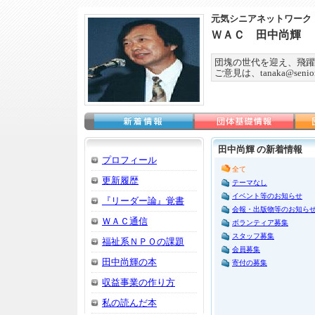
元気シニアネットワーク
ＷＡＣ 田中尚輝
団塊の世代を迎え、飛躍
ご意見は、tanaka@seniorn
田中尚輝 の新着情報
プロフィール
全て
更新履歴
テーマなし
イベント等のお知らせ
『リーダー論』覚書
会報・出版物等のお知ら
ＷＡＣ通信
ボランティア募集
スタッフ募集
福祉系ＮＰＯの課題
会員募集
田中尚輝の本
寄付の募集
収益事業の作り方
私の読んだ本