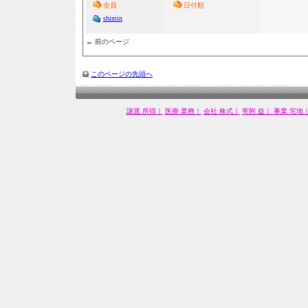
全員
日付順
shimin
← 前のページ
このページの先頭へ
譲渡 所得｜
医療 業務｜
会社 株式｜
寄附 益｜
事業 宅地