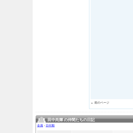
← 前のページ
田中尚輝 の仲間たちの日記
全員
›
日付順