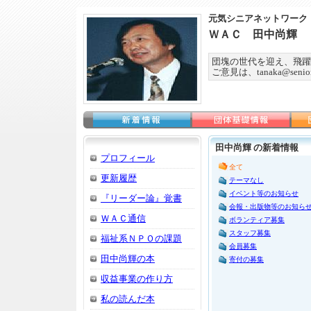
元気シニアネットワーク
ＷＡＣ 田中尚輝
団塊の世代を迎え、飛躍
ご意見は、tanaka@seniorn
田中尚輝 の新着情報
プロフィール
全て
更新履歴
テーマなし
イベント等のお知らせ
『リーダー論』覚書
会報・出版物等のお知ら
ＷＡＣ通信
ボランティア募集
スタッフ募集
福祉系ＮＰＯの課題
会員募集
田中尚輝の本
寄付の募集
収益事業の作り方
私の読んだ本