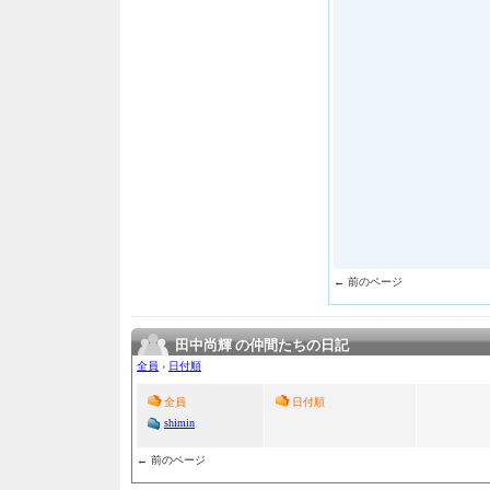
← 前のページ
田中尚輝 の仲間たちの日記
全員
›
日付順
全員
日付順
shimin
← 前のページ