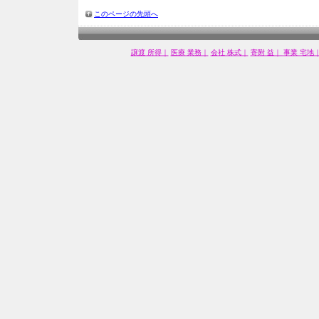
このページの先頭へ
譲渡 所得｜
医療 業務｜
会社 株式｜
寄附 益｜
事業 宅地