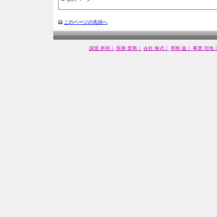
このページの先頭へ
譲渡 所得｜
医療 業務｜
会社 株式｜
寄附 益｜
事業 宅地