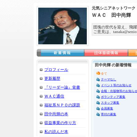
元気シニアネットワーク
ＷＡＣ 田中尚輝
団塊の世代を迎え、飛躍
ご意見は、tanaka@seniorn
田中尚輝 の新着情報
プロフィール
全て
更新履歴
テーマなし
イベント等のお知らせ
『リーダー論』覚書
会報・出版物等のお知ら
ＷＡＣ通信
ボランティア募集
スタッフ募集
福祉系ＮＰＯの課題
会員募集
田中尚輝の本
寄付の募集
収益事業の作り方
私の読んだ本