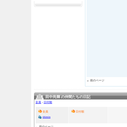
← 前のページ
田中尚輝 の仲間たちの日記
全員
›
日付順
全員
日付順
shimin
← 前のページ