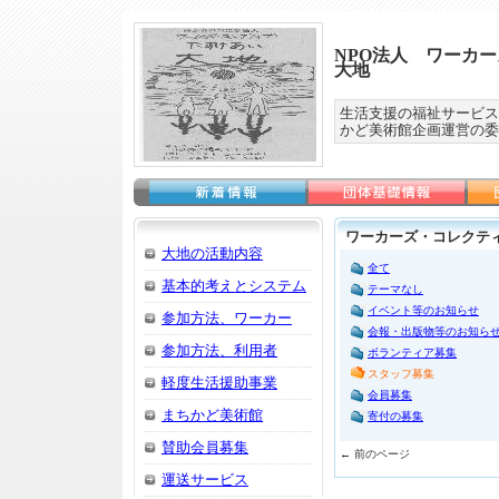
NPO法人 ワーカ
大地
生活支援の福祉サービス
かど美術館企画運営の委
ワーカーズ・コレクテ
大地の活動内容
全て
基本的考えとシステム
テーマなし
イベント等のお知らせ
参加方法、ワーカー
会報・出版物等のお知ら
参加方法、利用者
ボランティア募集
スタッフ募集
軽度生活援助事業
会員募集
まちかど美術館
寄付の募集
賛助会員募集
← 前のページ
運送サービス