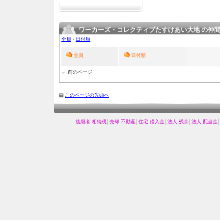
ワーカーズ・コレクティブたすけあい大地 の仲
全員
›
日付順
全員
日付順
← 前のページ
このページの先頭へ
|
|
|
|
後継者 相続税
売却 不動産
住宅 借入金
法人 残余
法人 配当金