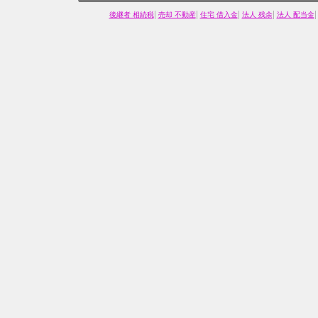
|
|
|
|
後継者 相続税
売却 不動産
住宅 借入金
法人 残余
法人 配当金