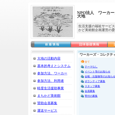
NPO法人 ワーカ
大地
生活支援の福祉サービス
かど美術館企画運営の委
ワーカーズ・コレクテ
大地の活動内容
全て
基本的考えとシステム
テーマなし
イベント等のお知らせ
参加方法、ワーカー
会報・出版物等のお知ら
参加方法、利用者
ボランティア募集
スタッフ募集
軽度生活援助事業
会員募集
まちかど美術館
寄付の募集
賛助会員募集
運送サービス