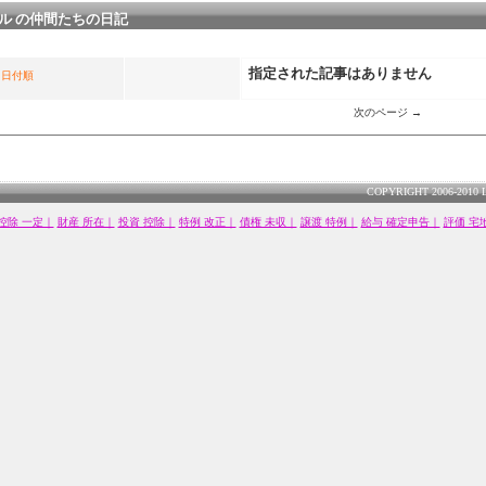
ル の仲間たちの日記
指定された記事はありません
日付順
次のページ →
COPYRIGHT 2006-2010 
控除 一定｜
財産 所在｜
投資 控除｜
特例 改正｜
債権 未収｜
譲渡 特例｜
給与 確定申告｜
評価 宅