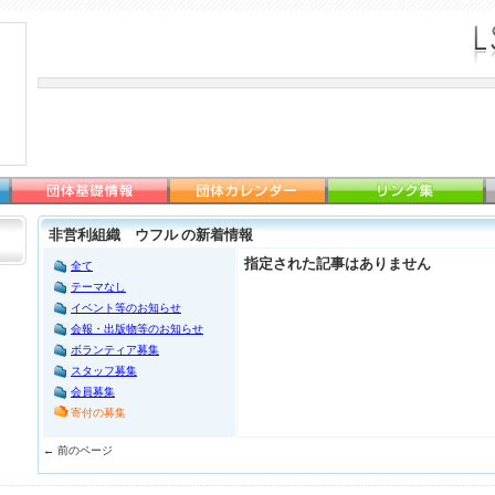
非営利組織 ウフル の新着情報
指定された記事はありません
全て
テーマなし
イベント等のお知らせ
会報・出版物等のお知らせ
ボランティア募集
スタッフ募集
会員募集
寄付の募集
← 前のページ