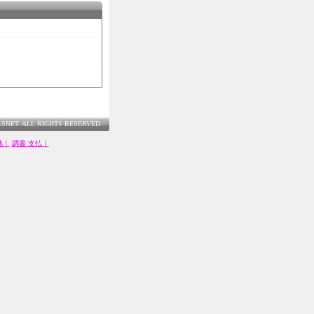
LSNET. ALL RIGHTS RESERVED.
地｜
調書 支払｜