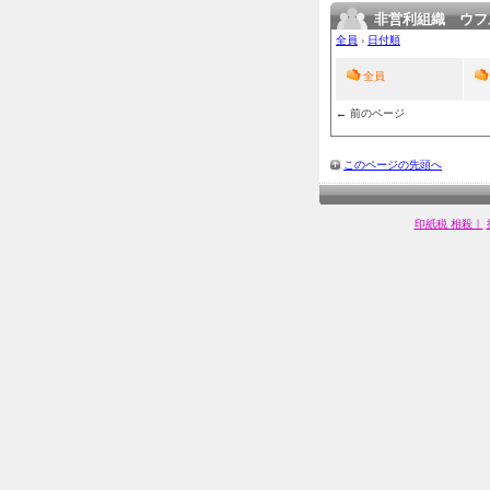
非営利組織 ウフ
全員
›
日付順
全員
← 前のページ
このページの先頭へ
印紙税 相殺｜