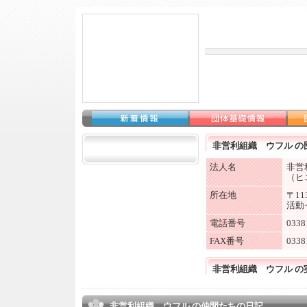
非営利組織 ウフル の
法人名
非営
（ヒ
所在地
〒1
活動
電話番号
0338
FAX番号
0338
非営利組織 ウフル の
非営利組織 ウフル の仲間たちの日記