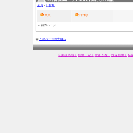
全員
›
日付順
全員
日付順
← 前のページ
このページの先頭へ
印紙税 相殺｜
控除 一定｜
財産 所在｜
投資 控除｜
特