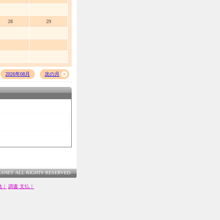
28
29
2026年08月
次の月
LSNET. ALL RIGHTS RESERVED.
地｜
調書 支払｜