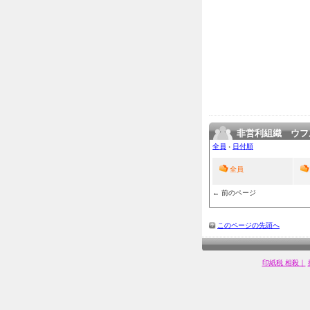
非営利組織 ウフ
全員
›
日付順
全員
← 前のページ
このページの先頭へ
印紙税 相殺｜