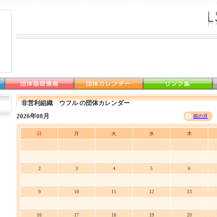
非営利組織 ウフル の団体カレンダー
2026年08月
前の月
日
月
火
水
木
2
3
4
5
6
9
10
11
12
13
16
17
18
19
20