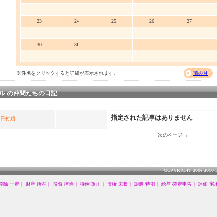
23
24
25
26
27
30
31
※件名をクリックすると詳細が表示されます。
前の月
ル の仲間たちの日記
指定された記事はありません
日付順
次のページ →
COPYRIGHT 2006-2010 
控除 一定｜
財産 所在｜
投資 控除｜
特例 改正｜
債権 未収｜
譲渡 特例｜
給与 確定申告｜
評価 宅