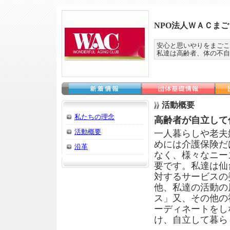
NPO法人ＷＡＣま
安心と思いやりをまごこ
私達は高齢者、体の不自
活動概要
私たちの理念
高齢者が自立して
活動概要
一人暮らしや老夫
めには介護保険だ
沿革
なく、様々なニー
要です。私達は仙
対するサービスの
他、私達の活動の
ス」又、その他の
ーディネートをし
け、自立して暮ら