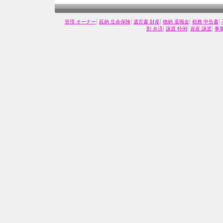
|
|
|
|
|
管理 オーナー
延納 生命保険
遺言書 財産
物納 退職金
税務 申告書
|
|
|
割 弁済
譲渡 特例
資産 譲渡
事