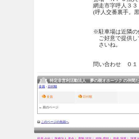
網走市字呼人３
(呼人交番裏手。
※駐車場は近隣の
ご好意で提供し
さいね。
問い合わせ ０１
特定非営利活動法人 夢の樹オホーツク の仲間
全員
›
日付順
全員
日付順
← 前のページ
このページの先頭へ
役員 会社｜
医療法人 基金｜
寄附 認定｜
控除 償却｜
資産 譲渡｜
譲渡 