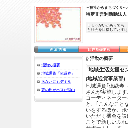
～福祉からまちづくりへ
特定非営利活動法人
しょうがいがあっても、
と社会を目指してたすけ
活動の概要
活動の概要
地域生活支援セ
地域通貨「億縁券」
(地域通貨事業部)
あなたにもデキル
地域通貨｢億縁券
夢の樹が出来た理由
さんが実施します
コーディネーター
と、｢こんなこと
いをするほか、ボ
いただく機会を設
ことで新しいふれ