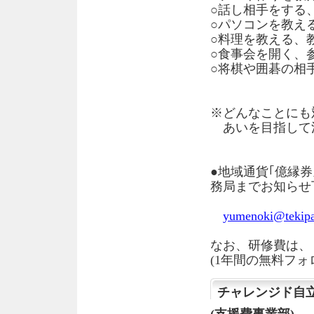
○話し相手をする
○パソコンを教え
○料理を教える、
○食事会を開く、
○将棋や囲碁の相
※どんなことにも
あいを目指して
●地域通貨｢億縁
務局までお知らせ
yumenoki@tekipa
なお、研修費は、
(1年間の無料フォ
チャレンジド自