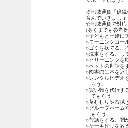
サポートします。
※地域通貨「億縁
育んでいきましょ
☆地域通貨で対応
(あくまでも参考
○子どもと一緒に
○モーニングコー
○ゴミを捨て
○洗車をする、し
○クリーニングを
○ペットの世話を
○図書館に本を返
○レンタルビデオ
らう。
○買い物を代行す
てもらう。
○草むしりや窓拭
○グループホーム
もらう。
○昔話をする、聞
○ケーキ作りを教