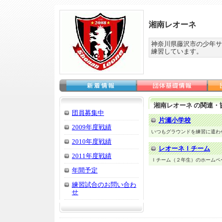
湘南レオーネ
神奈川県藤沢市の少年サ
練習しています。
湘南レオーネ の関連
団員募集中
片瀬小学校
2009年度戦績
いつもグラウンドを練習に遣わ
2010年度戦績
レオーネＩチーム
2011年度戦績
Ｉチーム（２年生）のホームペ
年間予定
練習試合のお問い合わ
せ