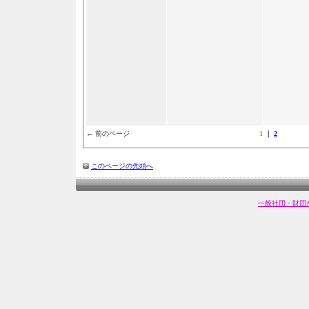
← 前のページ
1
｜
2
このページの先頭へ
一般社団・財団