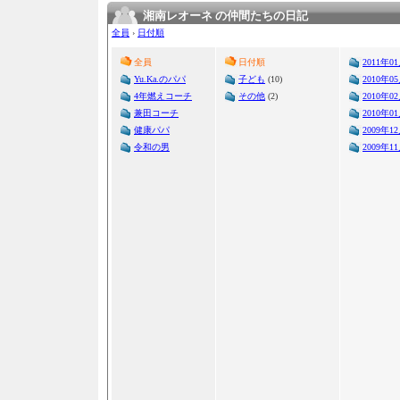
湘南レオーネ の仲間たちの日記
全員
›
日付順
全員
日付順
2011年0
Yu.Ka.のパパ
子ども
(10)
2010年0
4年燃えコーチ
その他
(2)
2010年0
兼田コーチ
2010年0
健康パパ
2009年1
令和の男
2009年1