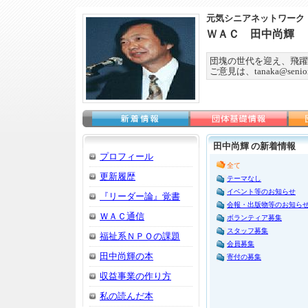
元気シニアネットワーク
ＷＡＣ 田中尚輝
団塊の世代を迎え、飛躍
ご意見は、tanaka@seniorn
田中尚輝 の新着情報
プロフィール
全て
更新履歴
テーマなし
イベント等のお知らせ
『リーダー論』覚書
会報・出版物等のお知ら
ＷＡＣ通信
ボランティア募集
スタッフ募集
福祉系ＮＰＯの課題
会員募集
田中尚輝の本
寄付の募集
収益事業の作り方
私の読んだ本