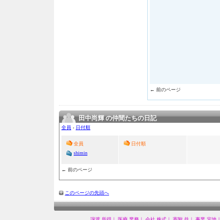
← 前のページ
田中尚輝 の仲間たちの日記
全員
›
日付順
全員
日付順
shimin
← 前のページ
このページの先頭へ
譲渡 所得｜
医療 業務｜
会社 株式｜
寄附 益｜
事業 宅地